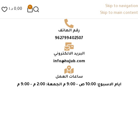
Skip to navigation
0
0,00
د.ا
Skip to main content
رقم الهاتف
تواصل معنا بكل سهولة
962799402507
لا تترددي في التواصل معنا لأي استفسار، نحن
هنا دائمًا لخدمتكِ​
البريد الالكتروني
info@hujub.com
ساعات العمل
ايام الاسبوع: 10:00 ص - 9:00 م الجمعة: 2:00 م - 9:00 م
او من خلال زيارة احدى فروعنا
التالية
اكتشف أقرب فرع إليك واستمتع
بتجربة تسوّق فريدة​
تصفح فروعنا