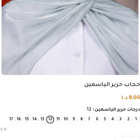
حجاب حرير الياسمين
8,00
د.ا
درجات حرير الياسمين
12
17
16
15
14
13
12
11
10
9
8
7
6
5
4
3
2
1
إز